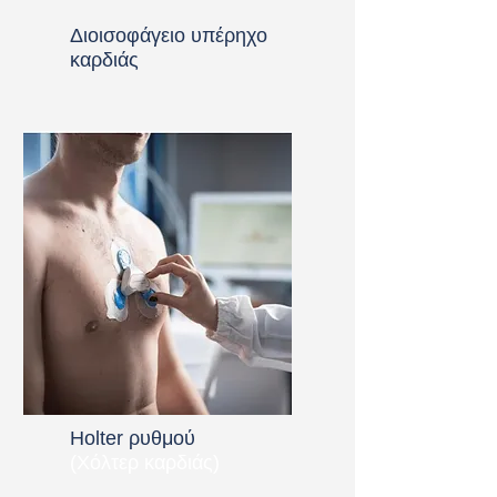
Διοισοφάγειο υπέρηχο
καρδιάς
Holter ρυθμού
(Χόλτερ καρδιάς)