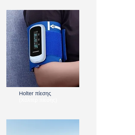
Holter πίεσης
(Χόλτερ πίεσης)