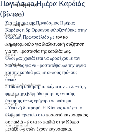
Παγκόσμια Ημέρα Καρδιάς
κολπική μαρμαρυγή
(βίντεο)
αρρυθμίες
Στα πλαίσια της Παγκόσμιας Ημέρας 
καρδιακή ανεπάρκεια
Καρδιάς η δρ Ορφανού φιλοξενήθηκε στην 
έμφραγμα
εκπομπή Πρωτοσέλιδο με
 τον κο 
Δημητρόπουλο για διαδικτυακή συζήτηση 
υπέρταση
για την προστασία της καρδιάς μας.
bypass
Όλοι μας χρειάζεται να προσέχουμε τον 
λιποθυμία
εαυτό μας για να προστατέψουμε την υγεία 
και την καρδιά μας με απλούς τρόπους 
chest pain
όπως: 
symptoms&conditions
- Τακτική άσκηση, τουλάχιστον 30 λεπτά, 5 
φορές την εβδομάδα μέτριας έντασης 
tests&procedures
άσκησης όπως γρήγορο περπάτημα.
COVID
- Υγιεινή διατροφή. Η Κύπρος κατέχει το 
θλιβερό πρωτείο στο 
ποσοστό παχυσαρκίας 
aneurysm
σε παιδιά - 6 στα 10 παιδιά στην Κύπρο 
heart - general
μετάξυ 6-9 ετών έχουν παχυσαρκία.