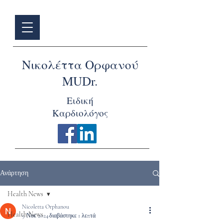
Νικολέττα Ορφανού
MUDr.
Ειδική
Καρδιολόγος
Ανάρτηση
Health News
Nicoletta Orphanou
Health News
9 Νοε 2024
διαβάστηκε 1 λεπτά