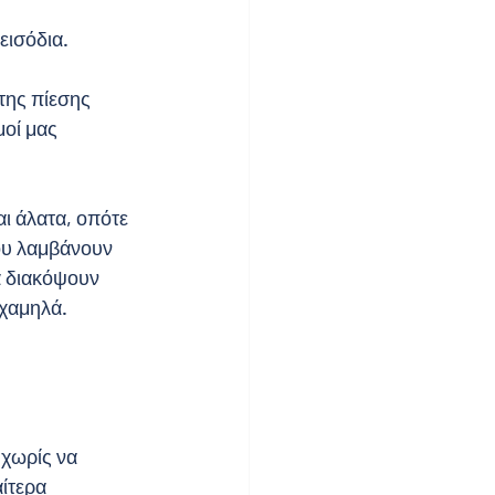
εισόδια.
της πίεσης 
οί μας 
ι άλατα, οπότε 
ου λαμβάνουν 
α διακόψουν 
 χαμηλά.
 χωρίς να 
ίτερα 