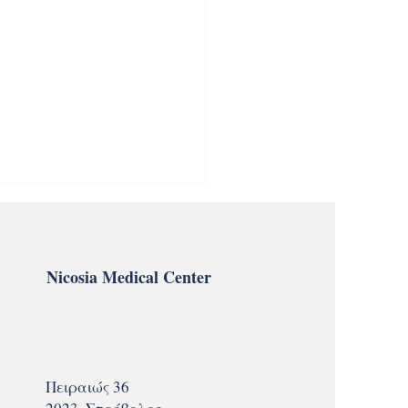
Nicosia Medical Center
δωτής (defibrillator -
 - όλα όσα πρέπει να
Πειραιώς 36
ίζετε