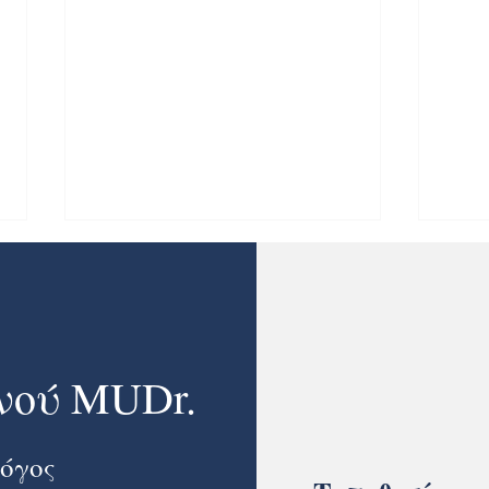
νού MUDr.
Χοληστερινη (ή χοληστερόλη)
Απινι
ICD)
λόγος
γνωρ