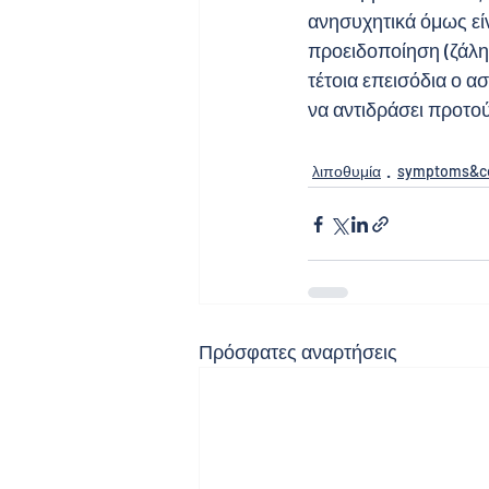
ανησυχητικά όμως είν
προειδοποίηση (ζάλη,
τέτοια επεισόδια ο α
να αντιδράσει προτού 
λιποθυμία
symptoms&co
Πρόσφατες αναρτήσεις