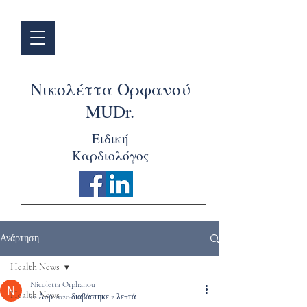
Νικολέττα Ορφανού
MUDr.
Ειδική
Καρδιολόγος
Ανάρτηση
Health News
Nicoletta Orphanou
Health News
12 Απρ 2020
διαβάστηκε 2 λεπτά