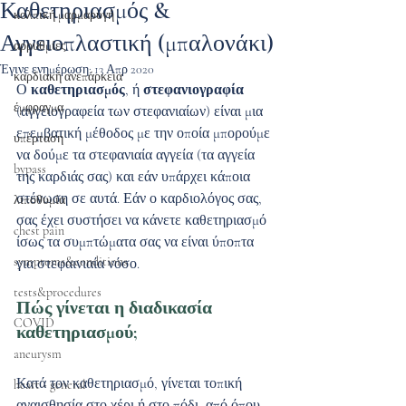
Καθετηριασμός &
κολπική μαρμαρυγή
Αγγειοπλαστική (μπαλονάκι)
αρρυθμίες
Έγινε ενημέρωση:
13 Απρ 2020
καρδιακή ανεπάρκεια
Ο 
καθετηριασμός
, ή 
στεφανιογραφία
έμφραγμα
(αγγειογραφεία των στεφανιαίων) είναι μια 
επεμβατική μέθοδος με την οποία μπορούμε 
υπέρταση
να δούμε τα στεφανιαία αγγεία (τα αγγεία 
bypass
της καρδιάς σας) και εάν υπάρχει κάποια 
στένωση σε αυτά. Εάν ο καρδιολόγος σας, 
λιποθυμία
σας έχει συστήσει να κάνετε καθετηριασμό 
chest pain
ίσως τα συμπτώματα σας να είναι ύποπτα 
symptoms&conditions
για στεφαινιαία νόσο.
tests&procedures
Πώς γίνεται η διαδικασία 
COVID
καθετηριασμού;
aneurysm
Κατά τον καθετηριασμό, γίνεται τοπική 
heart - general
αναισθησία στο χέρι ή στο πόδι, από όπου 