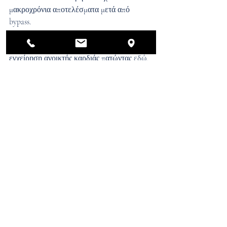
μακροχρόνια αποτελέσματα μετά από 
bypass. 
Μπορείτε να μάθετε περισσότερα για την 
εγχείρηση ανοικτής καρδιάς πατώντας 
εδώ
.
https://www.youtube.com/watch?v=e13TGGccvT4
tests&procedures